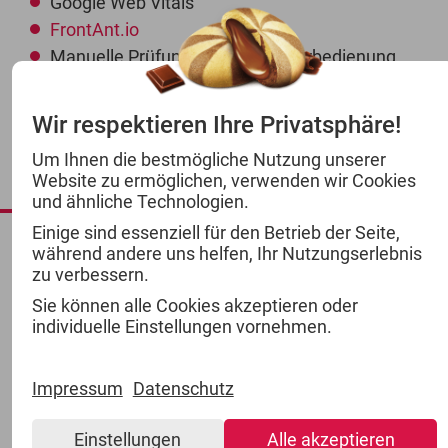
Google Web Vitals
FrontAnt.io
Manuelle Prüfungen mit Tastaturbedienung
Wir respektieren Ihre Privatsphäre!
FEEDBACK UND
Um Ihnen die bestmögliche Nutzung unserer
KONTAKT
Website zu ermöglichen, verwenden wir Cookies
und ähnliche Technologien.
Einige sind essenziell für den Betrieb der Seite,
während andere uns helfen, Ihr Nutzungserlebnis
Sollten Sie auf Barrieren stoßen oder Hinweise
zu verbessern.
zur Barrierefreiheit unserer Website haben,
Sie können alle Cookies akzeptieren oder
freuen wir uns über Ihre Rückmeldung:
individuelle Einstellungen vornehmen.
Postadresse:
TSI Consumer Goods GmbH
Impressum
Datenschutz
Südring 26
27404 Zeven
Einstellungen
Alle akzeptieren