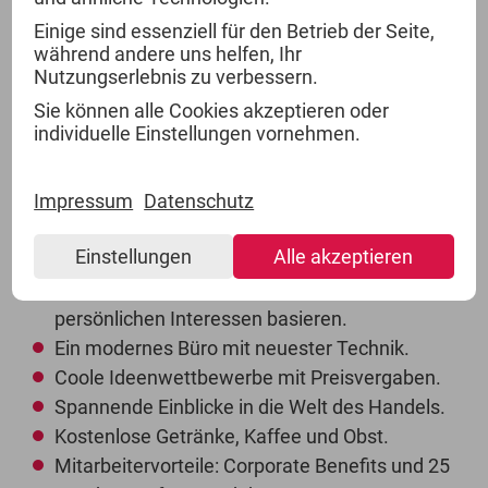
Einige sind essenziell für den Betrieb der Seite,
Wir bieten Ihnen:
während andere uns helfen, Ihr
Nutzungserlebnis zu verbessern.
Sie können alle Cookies akzeptieren oder
Ein attraktives Gehalt.
individuelle Einstellungen vornehmen.
Enge Zusammenarbeit mit einem erfahrenen
und kollegialen Team.
Impressum
Datenschutz
Einen krisensicheren Arbeitsplatz in der
Konsumgüterbranche.
Einstellungen
Alle akzeptieren
Eine strukturierte Einarbeitung, viele
Entwicklungsmöglichkeiten, die auf Ihren
persönlichen Interessen basieren.
Ein modernes Büro mit neuester Technik.
Coole Ideenwettbewerbe mit Preisvergaben.
Spannende Einblicke in die Welt des Handels.
Kostenlose Getränke, Kaffee und Obst.
Mitarbeitervorteile: Corporate Benefits und 25