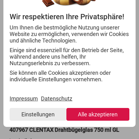
1 Umkarton = 3 Kartons (VPE)
Wir respektieren Ihre Privatsphäre!
12 Kartons = 1 Lage
Um Ihnen die bestmögliche Nutzung unserer
4 Lagen = 1 CCG2 Euro-Palette
Website zu ermöglichen, verwenden wir Cookies
und ähnliche Technologien.
16 Umkartons = 1 CCG2 Euro-Palette
Einige sind essenziell für den Betrieb der Seite,
48 Kartons (VPE) = 1 CCG2 Euro-Palette
während andere uns helfen, Ihr
Nutzungserlebnis zu verbessern.
407966 CLENTAX Drahtbügelglas 500 ml GL
Sie können alle Cookies akzeptieren oder
Logistikdaten:
individuelle Einstellungen vornehmen.
24 Stück (VKE) = 1 Karton (VPE)
5 Kartons = 1 Lage
Impressum
Datenschutz
8 Lagen = 1 CCG2 Euro-Palette
Einstellungen
Alle akzeptieren
40 Kartons (VPE) = 1 CCG2 Euro-Palette
407967 CLENTAX Drahtbügelglas 750 ml GL