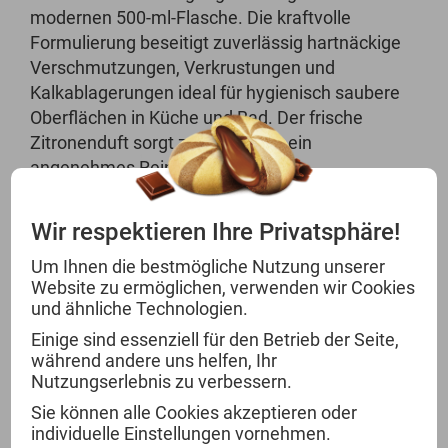
modernen 500-ml-Flasche. Die kraftvolle
Formulierung beseitigt zuverlässig hartnäckige
Verschmutzungen, Verkrustungen und
Kalkablagerungen ideal für hygienisch saubere
Oberflächen in Küche und Bad. Der frische
Zitronenduft sorgt zusätzlich für ein
angenehmes Reinigungsergebnis.
Wir respektieren Ihre Privatsphäre!
Produktmerkmale im Überblick:
Um Ihnen die bestmögliche Nutzung unserer
Website zu ermöglichen, verwenden wir Cookies
Stark gegen Verkrustungen
und ähnliche Technologien.
Entfernt Schmutz und Kalk zuverlässig
Einige sind essenziell für den Betrieb der Seite,
Sorgt für strahlend saubere Oberflächen
während andere uns helfen, Ihr
Frischer Zitronenduft
Nutzungserlebnis zu verbessern.
Ergonomische 500 ml-Flasche
Sie können alle Cookies akzeptieren oder
Für Küche und Bad geeignet
individuelle Einstellungen vornehmen.